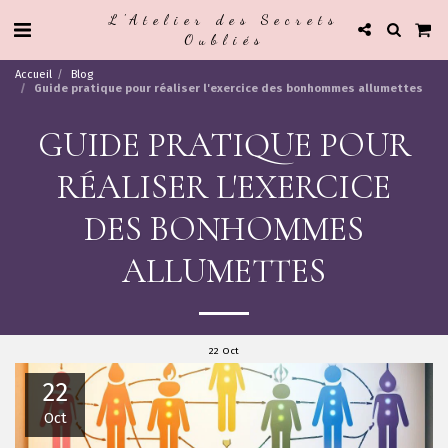
L'Atelier des Secrets
Oubliés
Accueil
Blog
Guide pratique pour réaliser l'exercice des bonhommes allumettes
GUIDE PRATIQUE POUR
RÉALISER L'EXERCICE
DES BONHOMMES
ALLUMETTES
22
Oct
22
Oct