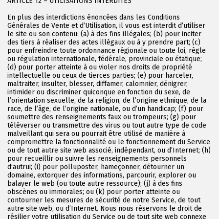
ARTICLE 12 – UTILISATIONS INTERDITES
En plus des interdictions énoncées dans les Conditions
Générales de Vente et d’Utilisation, il vous est interdit d’utiliser
le site ou son contenu: (a) à des fins illégales; (b) pour inciter
des tiers à réaliser des actes illégaux ou à y prendre part; (c)
pour enfreindre toute ordonnance régionale ou toute loi, règle
ou régulation internationale, fédérale, provinciale ou étatique;
(d) pour porter atteinte à ou violer nos droits de propriété
intellectuelle ou ceux de tierces parties; (e) pour harceler,
maltraiter, insulter, blesser, diffamer, calomnier, dénigrer,
intimider ou discriminer quiconque en fonction du sexe, de
l’orientation sexuelle, de la religion, de l’origine ethnique, de la
race, de l’âge, de l’origine nationale, ou d’un handicap; (f) pour
soumettre des renseignements faux ou trompeurs; (g) pour
téléverser ou transmettre des virus ou tout autre type de code
malveillant qui sera ou pourrait être utilisé de manière à
compromettre la fonctionnalité ou le fonctionnement du Service
ou de tout autre site web associé, indépendant, ou d’Internet; (h)
pour recueillir ou suivre les renseignements personnels
d’autrui; (i) pour polluposter, hameçonner, détourner un
domaine, extorquer des informations, parcourir, explorer ou
balayer le web (ou toute autre ressource); (j) à des fins
obscènes ou immorales; ou (k) pour porter atteinte ou
contourner les mesures de sécurité de notre Service, de tout
autre site web, ou d’Internet. Nous nous réservons le droit de
résilier votre utilisation du Service ou de tout site web connexe