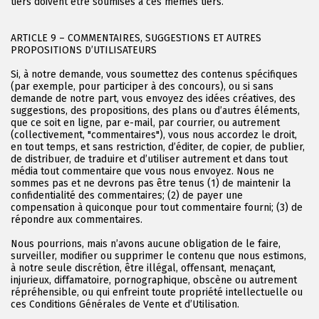
tiers doivent être soumises à ces mêmes tiers.
ARTICLE 9 – COMMENTAIRES, SUGGESTIONS ET AUTRES
PROPOSITIONS D’UTILISATEURS
Si, à notre demande, vous soumettez des contenus spécifiques
(par exemple, pour participer à des concours), ou si sans
demande de notre part, vous envoyez des idées créatives, des
suggestions, des propositions, des plans ou d’autres éléments,
que ce soit en ligne, par e-mail, par courrier, ou autrement
(collectivement, "commentaires"), vous nous accordez le droit,
en tout temps, et sans restriction, d’éditer, de copier, de publier,
de distribuer, de traduire et d’utiliser autrement et dans tout
média tout commentaire que vous nous envoyez. Nous ne
sommes pas et ne devrons pas être tenus (1) de maintenir la
confidentialité des commentaires; (2) de payer une
compensation à quiconque pour tout commentaire fourni; (3) de
répondre aux commentaires.
Nous pourrions, mais n’avons aucune obligation de le faire,
surveiller, modifier ou supprimer le contenu que nous estimons,
à notre seule discrétion, être illégal, offensant, menaçant,
injurieux, diffamatoire, pornographique, obscène ou autrement
répréhensible, ou qui enfreint toute propriété intellectuelle ou
ces Conditions Générales de Vente et d’Utilisation.