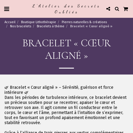
L'Atelier des Secrets
Oubliés
Accueil
Boutique Lithothérapie
Pierres naturelles & créations
Nos bracelets
Bracelets à thème
Bracelet « Cœur aligné »
BRACELET « CŒUR
ALIGNÉ »
🌿 Bracelet « Cœur aligné » – Sérénité, guérison et force
intérieure 🌿
Dans les périodes de turbulence intérieure, ce bracelet devient
un précieux soutien pour se recentrer, apaiser le cœur et
retrouver son axe. Il agit comme un fil conducteur entre le
corps, le cœur et l’âme, permettant à l’intuition de s’exprimer,
tout en favorisant un profond apaisement émotionnel et une
stabilité retrouvée.
Grâce à l’alliance de trois pierres aux vertus complémentaires,