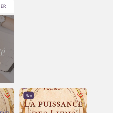
GER
New