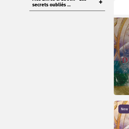
secrets oubliés ...
New