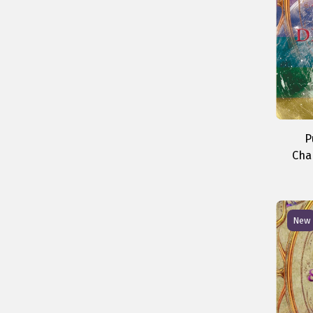
P
Cha
New