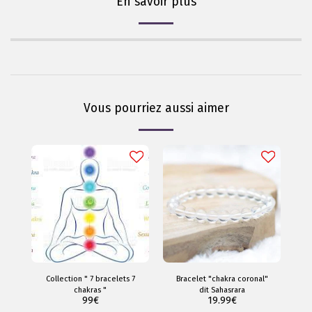
En savoir plus
Vous pourriez aussi aimer
Collection " 7 bracelets 7
Bracelet "chakra coronal"
chakras "
dit Sahasrara
99
€
19.99
€