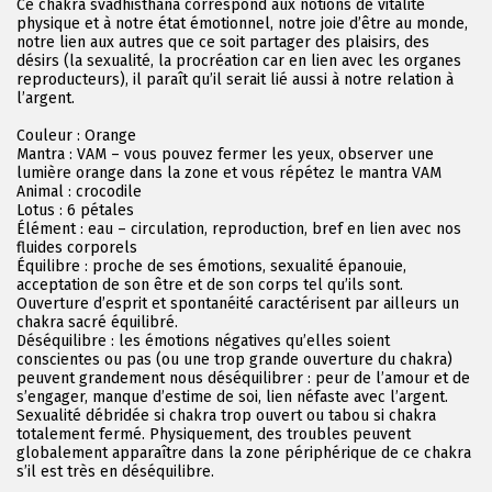
Ce chakra svadhisthana correspond aux notions de vitalité
physique et à notre état émotionnel, notre joie d’être au monde,
notre lien aux autres que ce soit partager des plaisirs, des
désirs (la sexualité, la procréation car en lien avec les organes
reproducteurs), il paraît qu’il serait lié aussi à notre relation à
l’argent.
Couleur : Orange
Mantra : VAM – vous pouvez fermer les yeux, observer une
lumière orange dans la zone et vous répétez le mantra VAM
Animal : crocodile
Lotus : 6 pétales
Élément : eau – circulation, reproduction, bref en lien avec nos
fluides corporels
Équilibre : proche de ses émotions, sexualité épanouie,
acceptation de son être et de son corps tel qu’ils sont.
Ouverture d’esprit et spontanéité caractérisent par ailleurs un
chakra sacré équilibré.
Déséquilibre : les émotions négatives qu’elles soient
conscientes ou pas (ou une trop grande ouverture du chakra)
peuvent grandement nous déséquilibrer : peur de l’amour et de
s’engager, manque d’estime de soi, lien néfaste avec l’argent.
Sexualité débridée si chakra trop ouvert ou tabou si chakra
totalement fermé. Physiquement, des troubles peuvent
globalement apparaître dans la zone périphérique de ce chakra
s’il est très en déséquilibre.