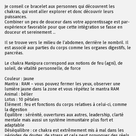
Je conseil ce bracelet aux personnes qui découvrent les
chakras, qui vont aller explorer et donc découvrir leurs
puissances.
Combiner un peu de douceur dans votre apprentissage est par-
expérience favorable pour que cette intégration se fasse en
douceur et sereinement ...
Il se trouve vers le milieu de l’abdomen, derrière le nombril. Il
est associé aux parties du corps comme les organes digestifs, le
pancréas.
Le chakra Manipura correspond aux notions de feu (agni), de
soleil, de vitalité personnelle, de force
Couleur : Jaune
Mantra : RAM – vous pouvez fermer les yeux, observer une
lumière jaune dans la zone et vous répétez le mantra RAM
Animal : bélier
Lotus : 10 pétales
Élément : feu et fonctions du corps relatives à celui-ci, comme
la digestion
Équilibre : sérénité, ouvertures aux autres, leadership, clarté
mentale mais aussi un système immunitaire plus fort et
adaptable
Déséquilibre : ce chakra est extrêmement mis à mal dans les
périodes de doutes, de stress et cela peut provoquer des réels