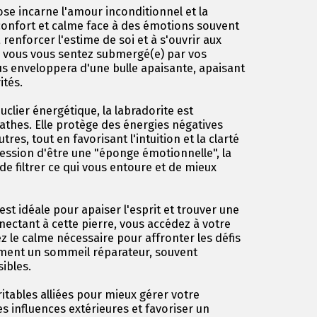
ose incarne l'amour inconditionnel et la
confort et calme face à des émotions souvent
 renforcer l'estime de soi et à s'ouvrir aux
Si vous vous sentez submergé(e) par vos
ous enveloppera d'une bulle apaisante, apaisant
ités.
ouclier énergétique, la labradorite est
thes. Elle protège des énergies négatives
es, tout en favorisant l'intuition et la clarté
ression d'être une "éponge émotionnelle", la
e filtrer ce qui vous entoure et de mieux
st idéale pour apaiser l'esprit et trouver une
nectant à cette pierre, vous accédez à votre
z le calme nécessaire pour affronter les défis
alement un sommeil réparateur, souvent
ibles.
ritables alliées pour mieux gérer votre
es influences extérieures et favoriser un