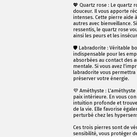
💖 Quartz rose : Le quartz r
douceur. Il vous apporte ré
intenses. Cette pierre aide à
autres avec bienveillance. 
ressentis, le quartz rose v
ainsi les peurs et les insécur
🛡️ Labradorite : Véritable b
indispensable pour les empa
absorbées au contact des autr
mentale. Si vous avez l'imp
labradorite vous permettra d
préserver votre énergie.
💜 Améthyste : L'améthyste e
paix intérieure. En vous con
intuition profonde et trouve
de la vie. Elle favorise ég
perturbé chez les hypersens
Ces trois pierres sont de vé
sensibilité, vous protéger d