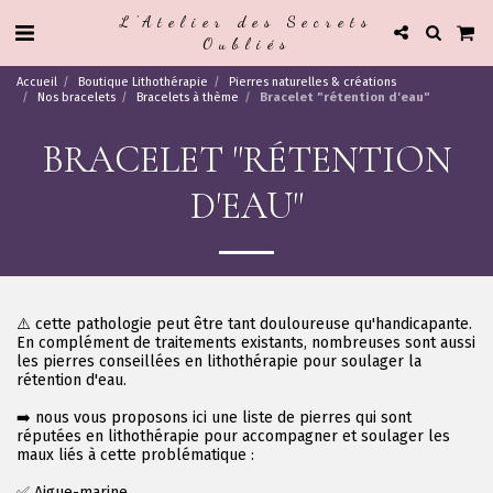
L'Atelier des Secrets
Oubliés
Accueil
Boutique Lithothérapie
Pierres naturelles & créations
Nos bracelets
Bracelets à thème
Bracelet "rétention d'eau"
BRACELET "RÉTENTION
D'EAU"
⚠️ cette pathologie peut être tant douloureuse qu'handicapante.
En complément de traitements existants, nombreuses sont aussi
les pierres conseillées en lithothérapie pour soulager la
rétention d'eau.
➡️ nous vous proposons ici une liste de pierres qui sont
réputées en lithothérapie pour accompagner et soulager les
maux liés à cette problématique :
✅️ Aigue-marine