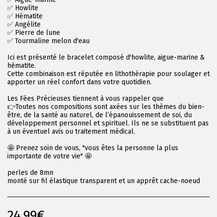
✅️ Howlite
✅️ Hématite
✅️ Angélite
✅️ Pierre de lune
✅️ Tourmaline melon d'eau
Ici est présenté le bracelet composé d'howlite, aigue-marine &
hématite.
Cette combinaison est réputée en lithothérapie pour soulager et
apporter un réel confort dans votre quotidien.
Les Fées Précieuses tiennent à vous rappeler que
👉Toutes nos compositions sont axées sur les thèmes du bien-
être, de la santé au naturel, de l’épanouissement de soi, du
développement personnel et spirituel. Ils ne se substituent pas
à un éventuel avis ou traitement médical.
🤩 Prenez soin de vous, "vous êtes la personne la plus
importante de votre vie" 🤩
perles de 8mn
monté sur fil élastique transparent et un apprêt cache-noeud
24.99
€