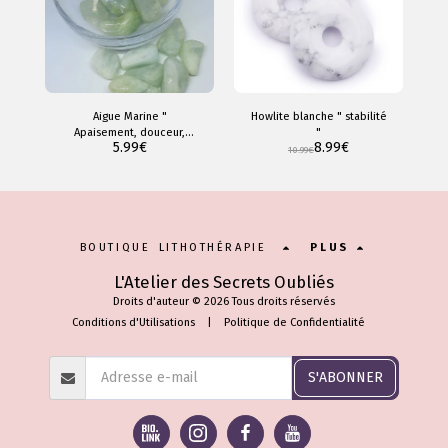
Aigue Marine "
Howlite blanche " stabilité
Apaisement, douceur,
"
5.99
€
8.99
€
sérénité "
10.99
€
BOUTIQUE LITHOTHÉRAPIE
PLUS
L'Atelier des Secrets Oubliés
Droits d'auteur © 2026 Tous droits réservés
Conditions d'Utilisations
|
Politique de Confidentialité
S'ABONNER