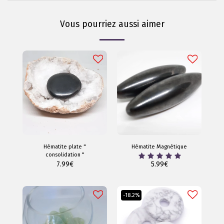
Vous pourriez aussi aimer
Hématite plate "
Hématite Magnétique
consolidation "
7.99
€
5.99
€
-18.2%