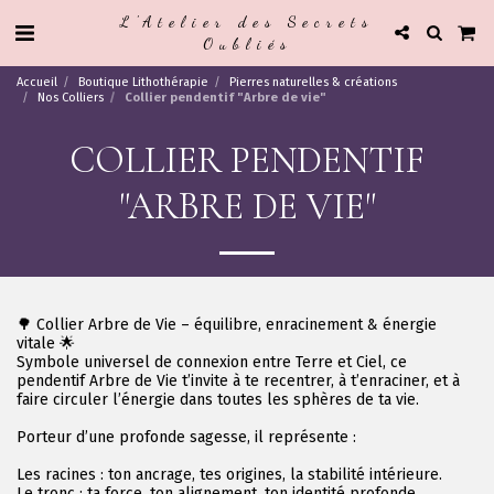
L'Atelier des Secrets
Oubliés
Accueil
Boutique Lithothérapie
Pierres naturelles & créations
Nos Colliers
Collier pendentif "Arbre de vie"
COLLIER PENDENTIF
"ARBRE DE VIE"
🌳 Collier Arbre de Vie – équilibre, enracinement & énergie
vitale 🌟
Symbole universel de connexion entre Terre et Ciel, ce
pendentif Arbre de Vie t’invite à te recentrer, à t’enraciner, et à
faire circuler l’énergie dans toutes les sphères de ta vie.
Porteur d’une profonde sagesse, il représente :
Les racines : ton ancrage, tes origines, la stabilité intérieure.
Le tronc : ta force, ton alignement, ton identité profonde.