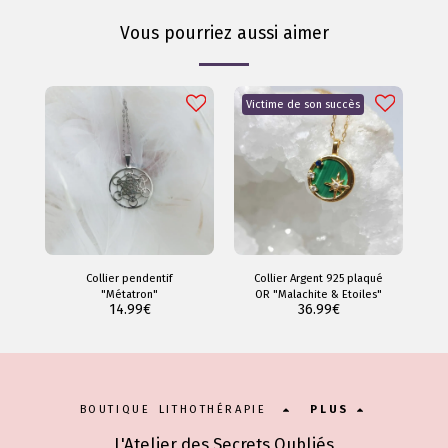
Vous pourriez aussi aimer
Victime de son succès
Collier pendentif
Collier Argent 925 plaqué
"Métatron"
OR "Malachite & Etoiles"
14.99
€
36.99
€
BOUTIQUE LITHOTHÉRAPIE
PLUS
L'Atelier des Secrets Oubliés