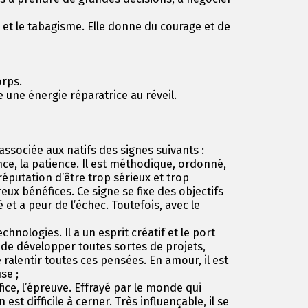
 et le tabagisme. Elle donne du courage et de
orps.
e une énergie réparatrice au réveil.
associée aux natifs des signes suivants :
nce, la patience. Il est méthodique, ordonné,
 réputation d’être trop sérieux et trop
ux bénéfices. Ce signe se fixe des objectifs
 et a peur de l’échec. Toutefois, avec le
chnologies. Il a un esprit créatif et le port
e de développer toutes sortes de projets,
 ralentir toutes ces pensées. En amour, il est
use ;
fice, l’épreuve. Effrayé par le monde qui
st difficile à cerner. Très influençable, il se