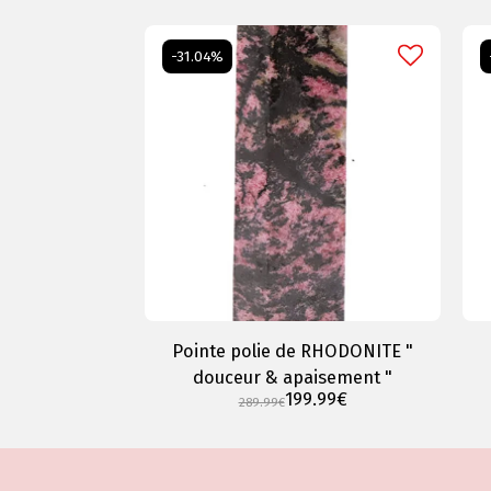
-31.04%
Pointe polie de RHODONITE "
douceur & apaisement "
199.99
€
289.99
€