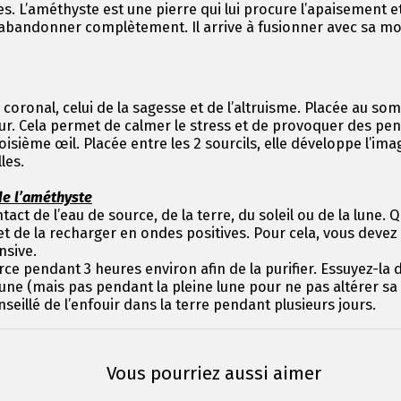
es. L’améthyste est une pierre qui lui procure l’apaisement e
’abandonner complètement. Il arrive à fusionner avec sa moit
coronal, celui de la sagesse et de l’altruisme. Placée au so
. Cela permet de calmer le stress et de provoquer des pen
oisième œil. Placée entre les 2 sourcils, elle développe l’im
lles.
 de l’améthyste
ntact de l’eau de source, de la terre, du soleil ou de la lune
 et de la recharger en ondes positives. Pour cela, vous dev
ensive.
ce pendant 3 heures environ afin de la purifier. Essuyez-la
 lune (mais pas pendant la pleine lune pour ne pas altérer sa
seillé de l’enfouir dans la terre pendant plusieurs jours.
Vous pourriez aussi aimer