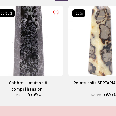
-30.88%
-20%
Gabbro " intuition &
Pointe polie SEPTARIA
compréhension "
149.99
€
199.99
216.99
€
249.99
€