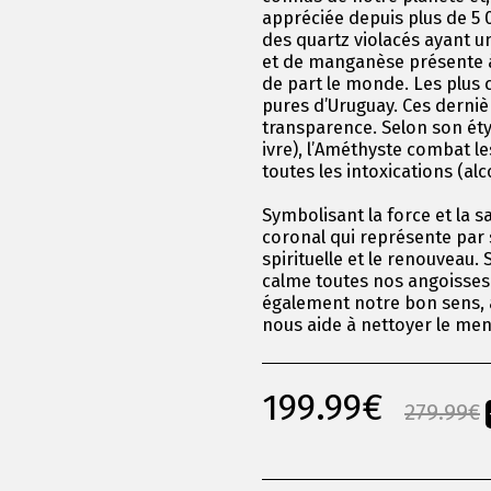
appréciée depuis plus de 5 0
des quartz violacés ayant un
et de manganèse présente à 
de part le monde. Les plus 
pures d’Uruguay. Ces derniè
transparence. Selon son ét
ivre), l’Améthyste combat les
toutes les intoxications (alc
Symbolisant la force et la s
coronal qui représente par sa
spirituelle et le renouveau. 
calme toutes nos angoisses 
également notre bon sens, a
nous aide à nettoyer le men
199.99
€
279.99
€