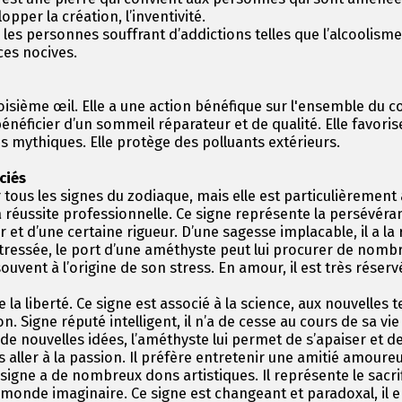
lopper la création, l’inventivité.
les personnes souffrant d’addictions telles que l’alcoolisme
ces nocives.
oisième œil. Elle a une action bénéfique sur l'ensemble du c
énéficier d’un sommeil réparateur et de qualité. Elle favoris
es mythiques. Elle protège des polluants extérieurs.
ociés
tous les signes du zodiaque, mais elle est particulièrement 
a réussite professionnelle. Ce signe représente la persévéra
r et d’une certaine rigueur. D’une sagesse implacable, il a la
tressée, le port d’une améthyste peut lui procurer de nombre
ouvent à l’origine de son stress. En amour, il est très réservé
 la liberté. Ce signe est associé à la science, aux nouvelles te
 Signe réputé intelligent, il n’a de cesse au cours de sa vi
de nouvelles idées, l’améthyste lui permet de s’apaiser et de
 aller à la passion. Il préfère entretenir une amitié amoure
Ce signe a de nombreux dons artistiques. Il représente le sacri
 monde imaginaire. Ce signe est changeant et paradoxal, il en e