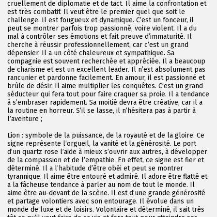
cruellement de diplomatie et de tact. Il aime la confrontation et
est très combatif. Il veut être le premier quel que soit le
challenge. Il est fougueux et dynamique. C’est un fonceur, il
peut se montrer parfois trop passionné, voire violent. Il a du
mal à contrôler ses émotions et fait preuve d’immaturité. Il
cherche à réussir professionnellement, car c’est un grand
dépensier. Il a un côté chaleureux et sympathique. Sa
compagnie est souvent recherchée et appréciée. Il a beaucoup
de charisme et est un excellent leader. Il n’est absolument pas
rancunier et pardonne facilement. En amour, il est passionné et
brûle de désir. Il aime multiplier les conquêtes. C’est un grand
séducteur qui fera tout pour faire craquer sa proie. Il a tendance
à s’embraser rapidement. Sa moitié devra être créative, car il a
la routine en horreur. S’il se lasse, il n’hésitera pas à partir à
l’aventure ;
Lion : symbole de la puissance, de la royauté et de la gloire. Ce
signe représente l’orgueil, la vanité et la générosité. Le port
d’un quartz rose l’aide à mieux s’ouvrir aux autres, à développer
de la compassion et de l’empathie. En effet, ce signe est fier et
déterminé. Il a l’habitude d’être obéi et peut se montrer
tyrannique. Il aime être entouré et admiré. Il adore être flatté et
a la fâcheuse tendance à parler au nom de tout le monde. Il
aime être au-devant de la scène. Il est d’une grande générosité
et partage volontiers avec son entourage. Il évolue dans un
monde de luxe et de loisirs. Volontaire et déterminé, il sait très