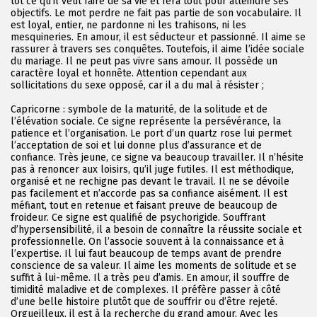
tôt ce qu’il veut faire de sa vie et fera tout pour atteindre ses
objectifs. Le mot perdre ne fait pas partie de son vocabulaire. Il
est loyal, entier, ne pardonne ni les trahisons, ni les
mesquineries. En amour, il est séducteur et passionné. Il aime se
rassurer à travers ses conquêtes. Toutefois, il aime l’idée sociale
du mariage. Il ne peut pas vivre sans amour. Il possède un
caractère loyal et honnête. Attention cependant aux
sollicitations du sexe opposé, car il a du mal à résister ;
Capricorne : symbole de la maturité, de la solitude et de
l’élévation sociale. Ce signe représente la persévérance, la
patience et l’organisation. Le port d’un quartz rose lui permet
l’acceptation de soi et lui donne plus d’assurance et de
confiance. Très jeune, ce signe va beaucoup travailler. Il n’hésite
pas à renoncer aux loisirs, qu’il juge futiles. Il est méthodique,
organisé et ne rechigne pas devant le travail. Il ne se dévoile
pas facilement et n’accorde pas sa confiance aisément. Il est
méfiant, tout en retenue et faisant preuve de beaucoup de
froideur. Ce signe est qualifié de psychorigide. Souffrant
d’hypersensibilité, il a besoin de connaître la réussite sociale et
professionnelle. On l’associe souvent à la connaissance et à
l’expertise. Il lui faut beaucoup de temps avant de prendre
conscience de sa valeur. Il aime les moments de solitude et se
suffit à lui-même. Il a très peu d’amis. En amour, il souffre de
timidité maladive et de complexes. Il préfère passer à côté
d’une belle histoire plutôt que de souffrir ou d’être rejeté.
Orgueilleux, il est à la recherche du grand amour. Avec les