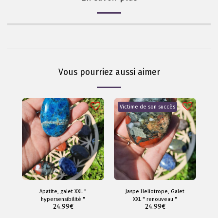
Vous pourriez aussi aimer
Victime de son succès
Apatite, galet XXL "
Jaspe Heliotrope, Galet
hypersensibilité "
XXL " renouveau "
24.99
€
24.99
€