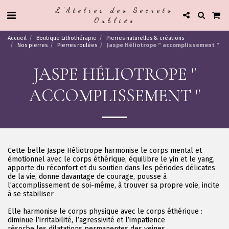
L'Atelier des Secrets
Oubliés
Accueil
Boutique Lithothérapie
Pierres naturelles & créations
Nos pierres
Pierres roulées
Jaspe Héliotrope " accomplissement "
JASPE HÉLIOTROPE "
ACCOMPLISSEMENT "
Cette belle Jaspe Héliotrope harmonise le corps mental et
émotionnel avec le corps éthérique, équilibre le yin et le yang,
apporte du réconfort et du soutien dans les périodes délicates
de la vie, donne davantage de courage, pousse à
l’accomplissement de soi-même, à trouver sa propre voie, incite
à se stabiliser
Elle harmonise le corps physique avec le corps éthérique :
diminue l’irritabilité, l’agressivité et l’impatience
résorbe les dilatations permanentes des veines