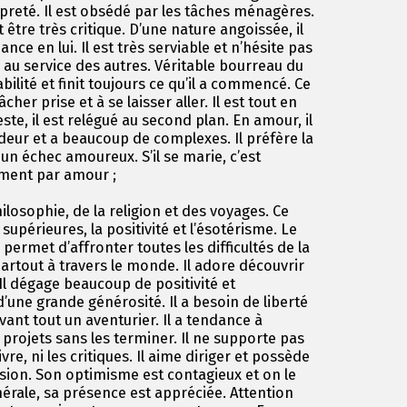
ropreté. Il est obsédé par les tâches ménagères.
t être très critique. D’une nature angoissée, il
ce en lui. Il est très serviable et n’hésite pas
au service des autres. Véritable bourreau du
iabilité et finit toujours ce qu’il a commencé. Ce
her prise et à se laisser aller. Il est tout en
te, il est relégué au second plan. En amour, il
deur et a beaucoup de complexes. Il préfère la
 un échec amoureux. S’il se marie, c’est
ement par amour ;
hilosophie, de la religion et des voyages. Ce
supérieures, la positivité et l’ésotérisme. Le
permet d’affronter toutes les difficultés de la
artout à travers le monde. Il adore découvrir
l dégage beaucoup de positivité et
 d’une grande générosité. Il a besoin de liberté
avant tout un aventurier. Il a tendance à
rojets sans les terminer. Il ne supporte pas
vre, ni les critiques. Il aime diriger et possède
sion. Son optimisme est contagieux et on le
nérale, sa présence est appréciée. Attention