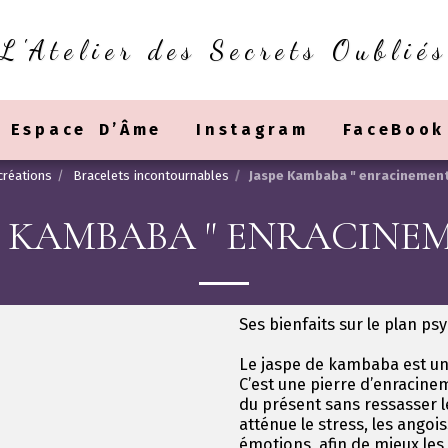
L'Atelier des Secrets Oubliés
Espace D’Âme
Instagram
FaceBook
créations
Bracelets incontournables
Jaspe Kambaba " enracinement
E KAMBABA " ENRACINEM
Ses bienfaits sur le plan ps
Le jaspe de kambaba est une
C’est une pierre d’enracinem
du présent sans ressasser le
atténue le stress, les angois
émotions, afin de mieux les