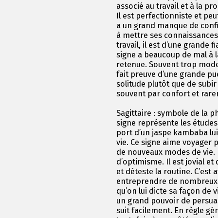
associé au travail et à la p
Il est perfectionniste et peu
a un grand manque de confian
à mettre ses connaissances 
travail, il est d’une grande f
signe a beaucoup de mal à lâc
retenue. Souvent trop modes
fait preuve d’une grande pu
solitude plutôt que de subir
souvent par confort et rar
Sagittaire : symbole de la p
signe représente les études 
port d’un jaspe kambaba lui 
vie. Ce signe aime voyager p
de nouveaux modes de vie. I
d’optimisme. Il est jovial et
et déteste la routine. C’est 
entreprendre de nombreux p
qu’on lui dicte sa façon de vi
un grand pouvoir de persua
suit facilement. En règle gé