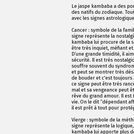
Le jaspe kambaba a des pou
des natifs du zodiaque. Toute
avec les signes astrologique
Cancer : symbole de la famill
signe représente la nostalgie
kambaba lui procure de la s
être très inquiet, méfiant et 
D’une grande timidité, il aim
sécurité. Il est très nostalg
souffre souvent du syndrome
et peut se montrer très désa
de bouder et c'est toujours 
ce signe peut être très ranc
mal et sa vengeance peut êt
rêve du grand amour. Il est t
vie. On le dit “dépendant af
il est prêt à tout pour protég
Vierge : symbole de la méth
signe représente la logique, 
kambaba lui apporte plus de