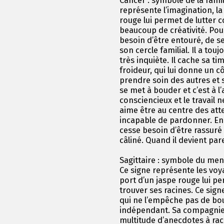
Cancer : symbole de la famill
représente l’imagination, la 
rouge lui permet de lutter c
beaucoup de créativité. Pour
besoin d’être entouré, de se
son cercle familial. Il a tou
très inquiète. Il cache sa ti
froideur, qui lui donne un c
prendre soin des autres et 
se met à bouder et c’est à l’a
consciencieux et le travail ne
aime être au centre des atten
incapable de pardonner. En a
cesse besoin d’être rassuré e
câliné. Quand il devient par
Sagittaire : symbole du ment
Ce signe représente les voya
port d’un jaspe rouge lui pe
trouver ses racines. Ce sign
qui ne l’empêche pas de boug
indépendant. Sa compagnie e
multitude d’anecdotes à raco