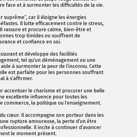
e face et à surmonter les difficultés de la vie.
suprême”, car il éloigne les énergies
éfastes. Il lutte efficacement contre le stress,
 Il rassure et procure calme, bien-être et
sonnes trop timides ou souffrant de
urance et confiance en soi.
ssurant et développe des facilités
angement, tel qu’un déménagement ou une
 aide à surmonter la peur de l’inconnu. Cette
 : elle est parfaite pour les personnes souffrant
l à s’affirmer.
ur accentuer le charisme et procurer une belle
ne excellente influence pour toutes les
le commerce, la politique ou l’enseignement.
e du cœur. Il accompagne son porteur dans les
qu’une rupture amoureuse, la perte d’un être
fessionnelle. Il incite à continuer d’avancer
nement le moment présent.