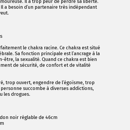
moureuse. Il a trop peur de perdre sa liberté.
. Il a besoin d’un partenaire très indépendant
veut.
as
faitement le chakra racine. Ce chakra est situé
brale. Sa fonction principale est l’ancrage à la
en-être, la sexualité. Quand ce chakra est bien
iment de sécurité, de confort et de vitalité
ré, trop ouvert, engendre de l’égoïsme, trop
La personne succombe à diverses addictions,
ou les drogues.
don noir réglable de 46cm
cm