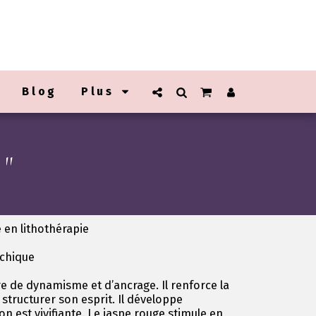
Blog
Plus
"
 en lithothérapie
ychique
re de dynamisme et d’ancrage. Il renforce la
structurer son esprit. Il développe
on est vivifiante. Le jaspe rouge stimule en