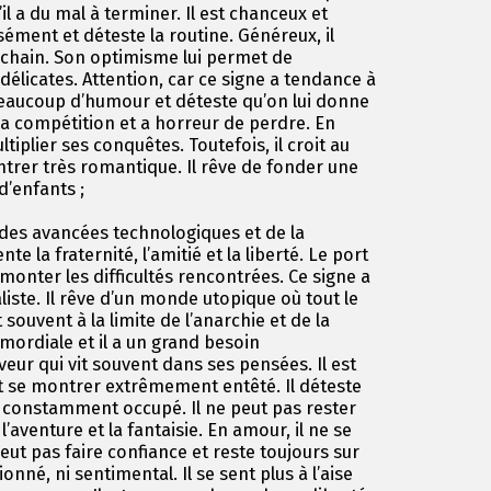
il a du mal à terminer. Il est chanceux et
ensément et déteste la routine. Généreux, il
ochain. Son optimisme lui permet de
délicates. Attention, car ce signe a tendance à
beaucoup d’humour et déteste qu’on lui donne
e la compétition et a horreur de perdre. En
tiplier ses conquêtes. Toutefois, il croit au
trer très romantique. Il rêve de fonder une
d’enfants ;
 des avancées technologiques et de la
e la fraternité, l’amitié et la liberté. Le port
rmonter les difficultés rencontrées. Ce signe a
aliste. Il rêve d’un monde utopique où tout le
t souvent à la limite de l’anarchie et de la
imordiale et il a un grand besoin
eur qui vit souvent dans ses pensées. Il est
eut se montrer extrêmement entêté. Il déteste
re constamment occupé. Il ne peut pas rester
, l’aventure et la fantaisie. En amour, il ne se
peut pas faire confiance et reste toujours sur
ionné, ni sentimental. Il se sent plus à l’aise