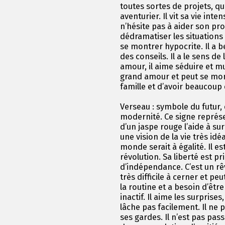
toutes sortes de projets, qu’
aventurier. Il vit sa vie int
n’hésite pas à aider son pr
dédramatiser les situations 
se montrer hypocrite. Il a 
des conseils. Il a le sens d
amour, il aime séduire et mul
grand amour et peut se mon
famille et d’avoir beaucoup 
Verseau : symbole du futur,
modernité. Ce signe représent
d’un jaspe rouge l’aide à su
une vision de la vie très idé
monde serait à égalité. Il es
révolution. Sa liberté est pr
d’indépendance. C’est un rêv
très difficile à cerner et p
la routine et a besoin d’êt
inactif. Il aime les surprises
lâche pas facilement. Il ne 
ses gardes. Il n’est pas pass