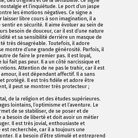
e, des origines et de la sensibilité. Ce signe
nostalgie et l’inquiétude. Le port d’un jaspe
ontre les émotions négatives. Ce signe a
 laisser libre cours à son imagination, il a
 sentir en sécurité. Il aime évoluer au sein de
jours besoin de douceur, car il est d’une nature
midité et sa sensibilité derrière un masque de
ôté très désagréable. Toutefois, il adore
se montre d’une grande générosité. Parfois, il
utre de faire le premier pas. Il est loyal,
 lui fait pas peur. Il a un côté narcissique et
tions. Attention de ne pas le trahir, car il est
mour, il est dépendant affectif. Il a sans
t protégé. Il est très fidèle et adore être
ent, il peut se montrer très protecteur ;
al, de la religion et des études supérieures.
ges lointains, l’optimisme et l’aventure. Le
rmet de se stabiliser, de se poser et de
e a besoin de liberté et doit avoir un métier
er. Il est très jovial, enthousiaste et
st recherchée, car il a toujours une
nter. Il a besoin d’être stimulé et entreprend