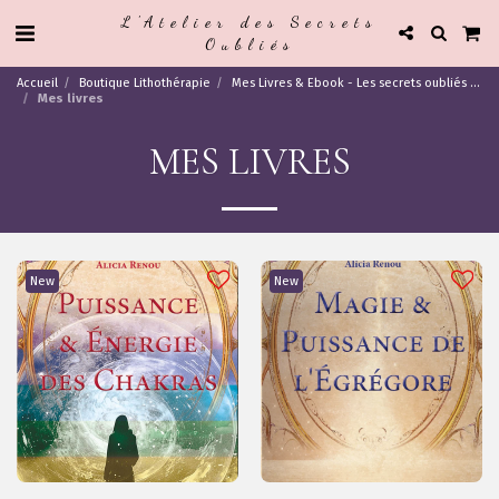
L'Atelier des Secrets
Oubliés
Accueil
Boutique Lithothérapie
Mes Livres & Ebook - Les secrets oubliés ...
Mes livres
MES LIVRES
New
New