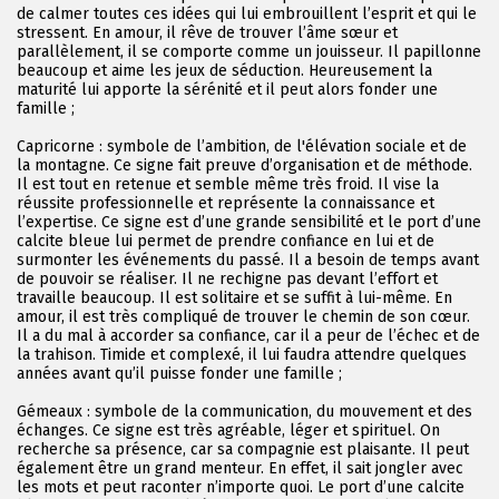
de calmer toutes ces idées qui lui embrouillent l’esprit et qui le
stressent. En amour, il rêve de trouver l’âme sœur et
parallèlement, il se comporte comme un jouisseur. Il papillonne
beaucoup et aime les jeux de séduction. Heureusement la
maturité lui apporte la sérénité et il peut alors fonder une
famille ;
Capricorne : symbole de l’ambition, de l'élévation sociale et de
la montagne. Ce signe fait preuve d’organisation et de méthode.
Il est tout en retenue et semble même très froid. Il vise la
réussite professionnelle et représente la connaissance et
l’expertise. Ce signe est d’une grande sensibilité et le port d’une
calcite bleue lui permet de prendre confiance en lui et de
surmonter les événements du passé. Il a besoin de temps avant
de pouvoir se réaliser. Il ne rechigne pas devant l’effort et
travaille beaucoup. Il est solitaire et se suffit à lui-même. En
amour, il est très compliqué de trouver le chemin de son cœur.
Il a du mal à accorder sa confiance, car il a peur de l’échec et de
la trahison. Timide et complexé, il lui faudra attendre quelques
années avant qu’il puisse fonder une famille ;
Gémeaux : symbole de la communication, du mouvement et des
échanges. Ce signe est très agréable, léger et spirituel. On
recherche sa présence, car sa compagnie est plaisante. Il peut
également être un grand menteur. En effet, il sait jongler avec
les mots et peut raconter n’importe quoi. Le port d’une calcite