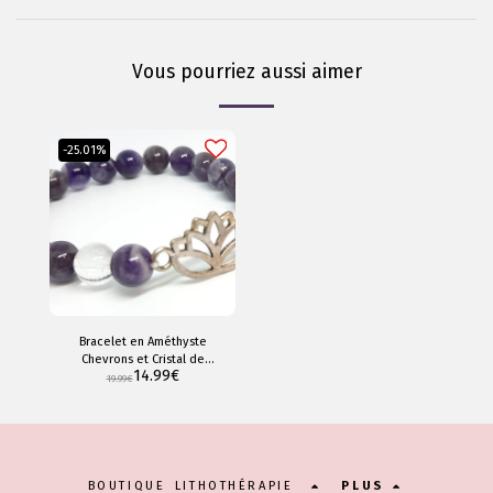
Vous pourriez aussi aimer
-25.01%
Bracelet en Améthyste
Chevrons et Cristal de
14.99
€
roche, avec un charmant
19.99
€
lotus.
BOUTIQUE LITHOTHÉRAPIE
PLUS