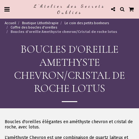
L'Atelier des Secrets
Oubliés
Accueil
Boutique Lithothérapie
Le coin des petits bonheurs
Coffre des boucles d'oreilles
Boucles d'oreille Amethyste chevron/Cristal de roche lotus
BOUCLES D'OREILLE
AMETHYSTE
CHEVRON/CRISTAL DE
ROCHE LOTUS
Boucles d'oreilles élégantes en améthyste chevron et cristal de
roche, avec lotus.
L'améthyste Chevron est une combinaison de quartz laiteux et