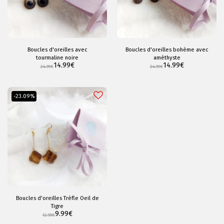
Boucles d'oreilles avec
Boucles d'oreilles bohème avec
tourmaline noire
améthyste
14.99
€
14.99
€
24.99
€
24.99
€
-23.09%
Boucles d'oreilles Trèfle Oeil de
Tigre
9.99
€
12.99
€