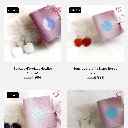
-36.4%
-36.4%
Boucles d'oreilles Howlite
Boucles d'oreille Jaspe Rouge
"coeur"
"coeur"
6.99
€
6.99
€
10.99
€
10.99
€
-36.4%