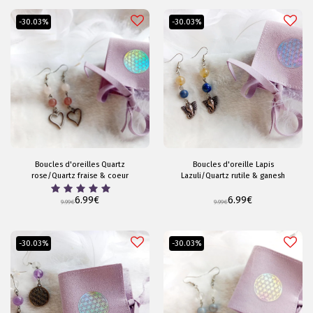
-30.03%
-30.03%
Boucles d'oreilles Quartz
Boucles d'oreille Lapis
rose/Quartz fraise & coeur
Lazuli/Quartz rutile & ganesh
6.99
€
6.99
€
9.99
€
9.99
€
-30.03%
-30.03%