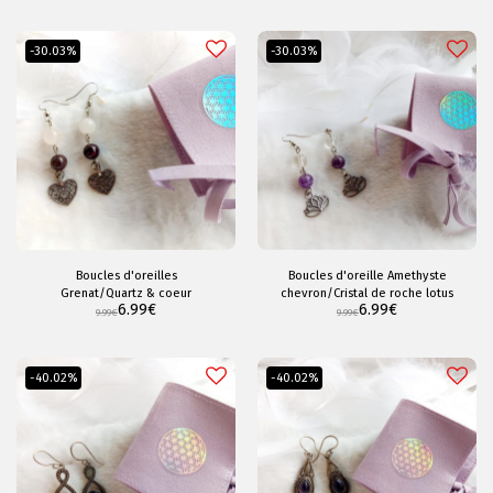
-30.03%
-30.03%
Boucles d'oreilles
Boucles d'oreille Amethyste
Grenat/Quartz & coeur
chevron/Cristal de roche lotus
6.99
€
6.99
€
9.99
€
9.99
€
-40.02%
-40.02%