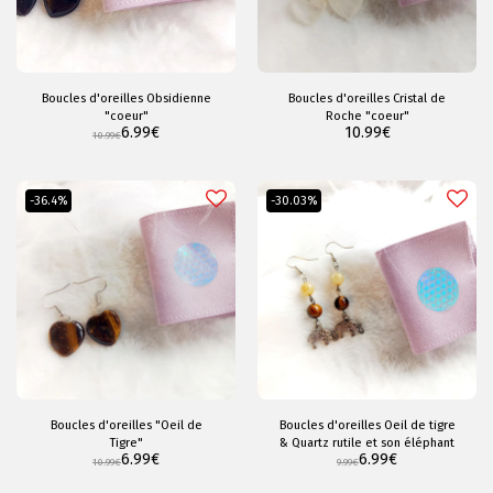
Boucles d'oreilles Obsidienne
Boucles d'oreilles Cristal de
"coeur"
Roche "coeur"
6.99
€
10.99
€
10.99
€
-36.4%
-30.03%
Boucles d'oreilles "Oeil de
Boucles d'oreilles Oeil de tigre
Tigre"
& Quartz rutile et son éléphant
6.99
€
6.99
€
10.99
€
9.99
€